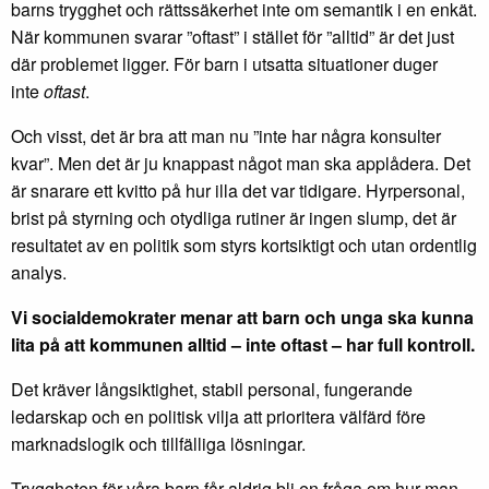
barns trygghet och rättssäkerhet inte om semantik i en enkät.
När kommunen svarar ”oftast” i stället för ”alltid” är det just
där problemet ligger. För barn i utsatta situationer duger
inte
oftast
.
Och visst, det är bra att man nu ”inte har några konsulter
kvar”. Men det är ju knappast något man ska applådera. Det
är snarare ett kvitto på hur illa det var tidigare. Hyrpersonal,
brist på styrning och otydliga rutiner är ingen slump, det är
resultatet av en politik som styrs kortsiktigt och utan ordentlig
analys.
Vi socialdemokrater menar att barn och unga ska kunna
lita på att kommunen alltid – inte oftast – har full kontroll.
Det kräver långsiktighet, stabil personal, fungerande
ledarskap och en politisk vilja att prioritera välfärd före
marknadslogik och tillfälliga lösningar.
Tryggheten för våra barn får aldrig bli en fråga om hur man