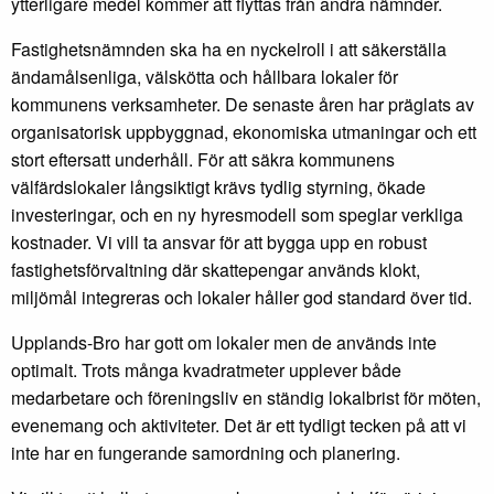
ytterligare medel kommer att flyttas från andra nämnder.
Fastighetsnämnden ska ha en nyckelroll i att säkerställa
ändamålsenliga, välskötta och hållbara lokaler för
kommunens verksamheter. De senaste åren har präglats av
organisatorisk uppbyggnad, ekonomiska utmaningar och ett
stort eftersatt underhåll. För att säkra kommunens
välfärdslokaler långsiktigt krävs tydlig styrning, ökade
investeringar, och en ny hyresmodell som speglar verkliga
kostnader. Vi vill ta ansvar för att bygga upp en robust
fastighetsförvaltning där skattepengar används klokt,
miljömål integreras och lokaler håller god standard över tid.
Upplands-Bro har gott om lokaler men de används inte
optimalt. Trots många kvadratmeter upplever både
medarbetare och föreningsliv en ständig lokalbrist för möten,
evenemang och aktiviteter. Det är ett tydligt tecken på att vi
inte har en fungerande samordning och planering.