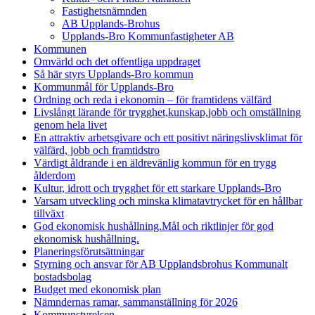
Fastighetsnämnden
AB Upplands-Brohus
Upplands-Bro Kommunfastigheter AB
Kommunen
Omvärld och det offentliga uppdraget
Så här styrs Upplands-Bro kommun
Kommunmål för Upplands-Bro
Ordning och reda i ekonomin – för framtidens välfärd
Livslångt lärande för trygghet,kunskap,jobb och omställning
genom hela livet
En attraktiv arbetsgivare och ett positivt näringslivsklimat för
välfärd, jobb och framtidstro
Värdigt åldrande i en äldrevänlig kommun för en trygg
ålderdom
Kultur, idrott och trygghet för ett starkare Upplands-Bro
Varsam utveckling och minska klimatavtrycket för en hållbar
tillväxt
God ekonomisk hushållning.Mål och riktlinjer för god
ekonomisk hushållning.
Planeringsförutsättningar
Styrning och ansvar för AB Upplandsbrohus Kommunalt
bostadsbolag
Budget med ekonomisk plan
Nämndernas ramar, sammanställning för 2026
Kommunstyrelsen