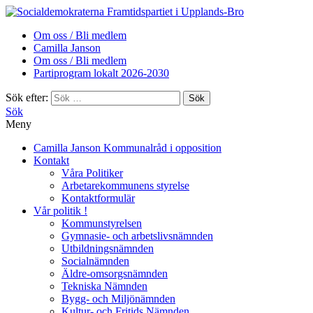
Framtidspartiet i Upplands-Bro
Om oss / Bli medlem
Camilla Janson
Om oss / Bli medlem
Partiprogram lokalt 2026-2030
Sök efter:
Sök
Meny
Camilla Janson Kommunalråd i opposition
Kontakt
Våra Politiker
Arbetarekommunens styrelse
Kontaktformulär
Vår politik !
Kommunstyrelsen
Gymnasie- och arbetslivsnämnden
Utbildningsnämnden
Socialnämnden
Äldre-omsorgsnämnden
Tekniska Nämnden
Bygg- och Miljönämnden
Kultur- och Fritids Nämnden